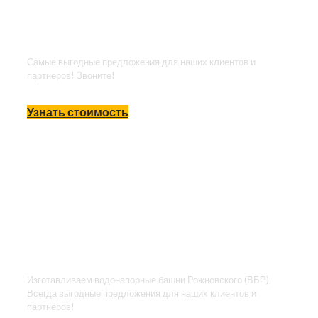
Утепление
резервуаров
Самые выгодные предложения для наших клиентов и
партнеров! Звоните!
Узнать стоимость
Производство
водонапорных
башен Рожновского
(ВБР)
Изготавливаем водонапорные башни Рожновского (ВБР)
Всегда выгодные предложения для наших клиентов и
партнеров!