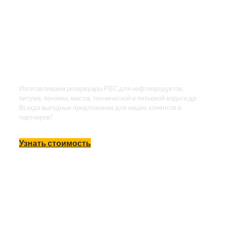
резервуаров РВС
Вертикальные
стальные
резервуары
Изготавливаем резервуары РВС для нефтепродуктов,
битума, бензина, масла, технической и питьевой воды и др.
Всегда выгодные предложения для наших клиентов и
партнеров!
Узнать стоимость
Производство
резервуаров РГС
Горизонтальные