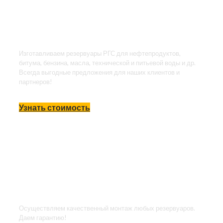
стальные
резервуары
Изготавливаем резервуары РГС для нефтепродуктов,
битума, бензина, масла, технической и питьевой воды и др.
Всегда выгодные предложения для наших клиентов и
партнеров!
Узнать стоимость
Монтаж резервуаров
РВС, РГС, БАГВ,
емкостей
Осуществляем качественный монтаж любых резервуаров.
Даем гарантию!