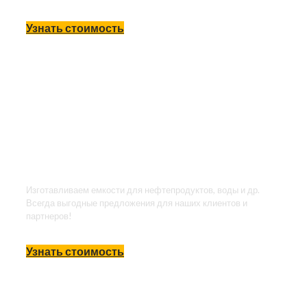
Узнать стоимость
Производство
стальных емкостей
ЕП, ЕПП,
нержавеющие и др.
Изготавливаем емкости для нефтепродуктов, воды и др.
Всегда выгодные предложения для наших клиентов и
партнеров!
Узнать стоимость