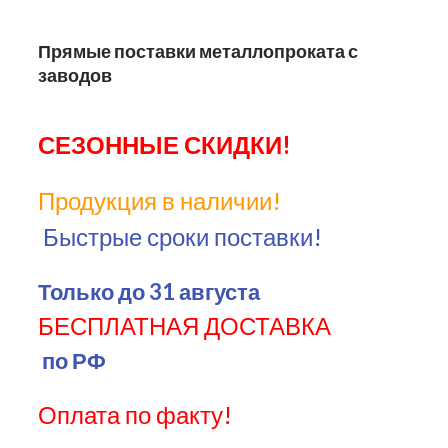
Прямые поставки металлопроката с
заводов
С
Е
З
О
Н
Н
Ы
Е
С
К
И
Д
К
И
!
П
р
о
д
у
к
ц
и
я
в
н
а
л
и
ч
и
и
!
Быстрые
сроки
поставки!
Только
до
31
августа
Б
Е
С
П
Л
А
Т
Н
А
Я
Д
О
С
Т
А
В
К
А
по
РФ
О
п
л
а
т
а
п
о
ф
а
к
т
у
!